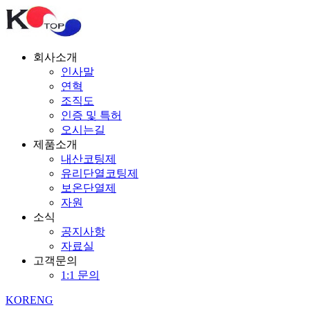
회사소개
인사말
연혁
조직도
인증 및 특허
오시는길
제품소개
내산코팅제
유리단열코팅제
보온단열제
자원
소식
공지사항
자료실
고객문의
1:1 문의
KOR
ENG