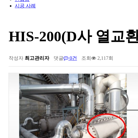
시공 사례
HIS-200(D사 열교
작성자
최고관리자
댓글
0건
조회
2,117회